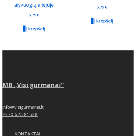
alyvuogių aliejuje
5.79
€
5.79
€
Į krepšelį
Į krepšelį
MB „Visi gurmanai“
info@visigurmanai.lt
+370 625 81538
KONTAKTAI