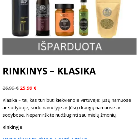
RINKINYS – KLASIKA
Original
Current
26.99
€
25.99
€
price
price
Klasika – tai, kas turi būti kiekvienoje virtuvėje: jūsų namuose
was:
is:
ar sodyboje, sodo namelyje ar Jūsų draugų namuose ar
26.99 €.
25.99 €.
sodybose. Nepamirškite nudžiuginti sau mielų žmonių.
Rinkinyje: