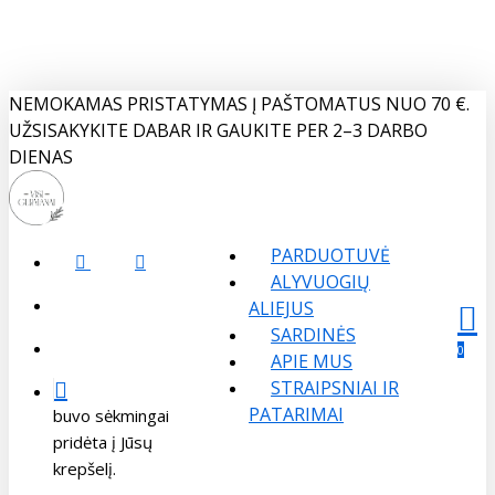
Skip
to
main
content
NEMOKAMAS PRISTATYMAS Į PAŠTOMATUS NUO 70 €.
UŽSISAKYKITE DABAR IR GAUKITE PER 2–3 DARBO
DIENAS
PARDUOTUVĖ
FACEBOOK
INSTAGRAM
ALYVUOGIŲ
search
ALIEJUS
SARDINĖS
Menu
sear
acco
account
0
APIE MUS
STRAIPSNIAI IR
PATARIMAI
buvo sėkmingai
pridėta į Jūsų
krepšelį.