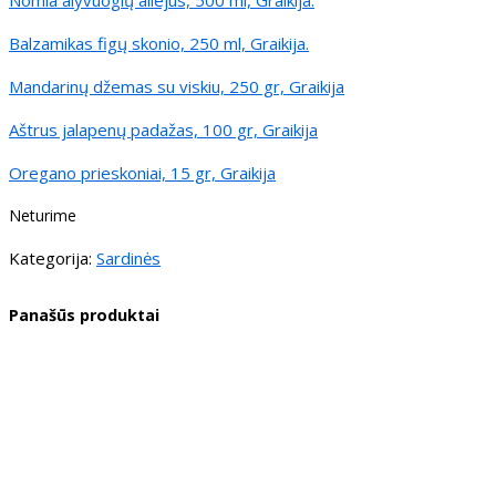
Nomia alyvuogių aliejus, 500 ml, Graikija.
Balzamikas figų skonio, 250 ml, Graikija.
Mandarinų džemas su viskiu, 250 gr, Graikija
Aštrus jalapenų padažas, 100 gr, Graikija
Oregano prieskoniai, 15 gr, Graikija
Neturime
Kategorija:
Sardinės
Panašūs produktai