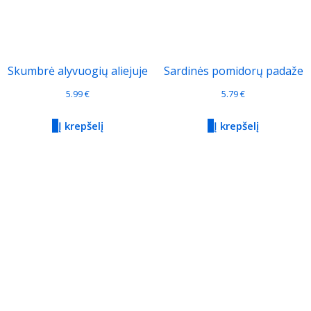
Skumbrė alyvuogių aliejuje
Sardinės pomidorų padaže
5.99
€
5.79
€
Į krepšelį
Į krepšelį