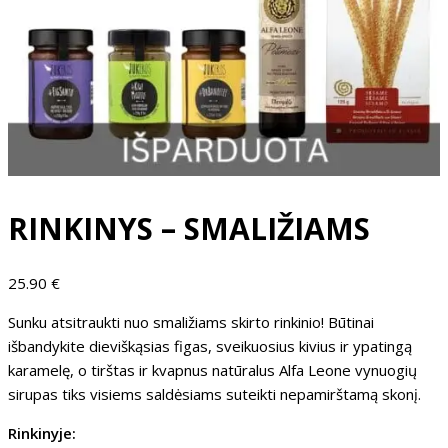
RINKINYS – SMALIŽIAMS
25.90
€
Sunku atsitraukti nuo smaližiams skirto rinkinio! Būtinai
išbandykite dieviškąsias figas, sveikuosius kivius ir ypatingą
karamelę, o tirštas ir kvapnus natūralus Alfa Leone vynuogių
sirupas tiks visiems saldėsiams suteikti nepamirštamą skonį.
Rinkinyje: