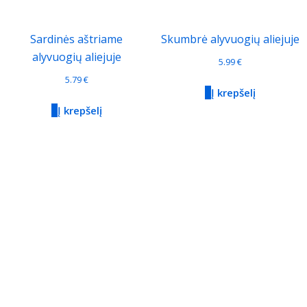
Sardinės aštriame
Skumbrė alyvuogių aliejuje
alyvuogių aliejuje
5.99
€
5.79
€
Į krepšelį
Į krepšelį