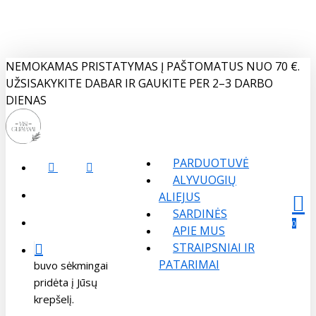
Skip
to
main
content
NEMOKAMAS PRISTATYMAS Į PAŠTOMATUS NUO 70 €.
UŽSISAKYKITE DABAR IR GAUKITE PER 2–3 DARBO
DIENAS
PARDUOTUVĖ
FACEBOOK
INSTAGRAM
ALYVUOGIŲ
search
ALIEJUS
SARDINĖS
Menu
sear
acco
account
0
APIE MUS
STRAIPSNIAI IR
PATARIMAI
buvo sėkmingai
pridėta į Jūsų
krepšelį.