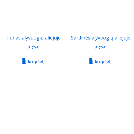
Tunas alyvuogių aliejuje
Sardinės alyvuogių aliejuje
5.79
€
5.79
€
Į krepšelį
Į krepšelį