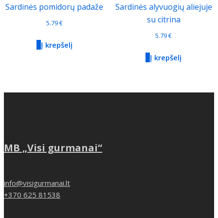
Sardinės pomidorų padaže
Sardinės alyvuogių aliejuje
su citrina
5.79
€
5.79
€
Į krepšelį
Į krepšelį
MB „Visi gurmanai“
info@visigurmanai.lt
+370 625 81538