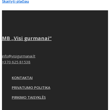
Skaityti plačiau
MB „Visi gurmanai“
info@visigurmanai.lt
+370 625 81538
KONTAKTAI
PRIVATUMO POLITIKA
PIRKIMO TAISYKLĖS