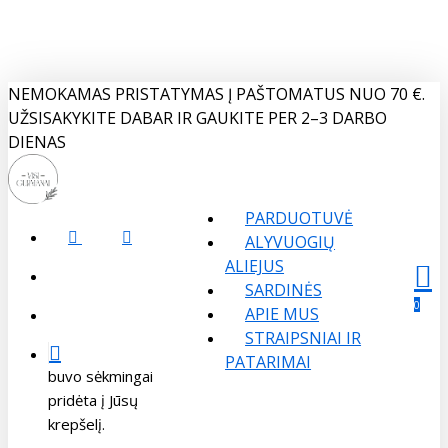
Skip
to
main
content
NEMOKAMAS PRISTATYMAS Į PAŠTOMATUS NUO 70 €.
UŽSISAKYKITE DABAR IR GAUKITE PER 2–3 DARBO
DIENAS
PARDUOTUVĖ
FACEBOOK
INSTAGRAM
ALYVUOGIŲ
ALIEJUS
search
SARDINĖS
Menu
sear
acco
0
APIE MUS
account
STRAIPSNIAI IR
PATARIMAI
buvo sėkmingai
pridėta į Jūsų
krepšelį.