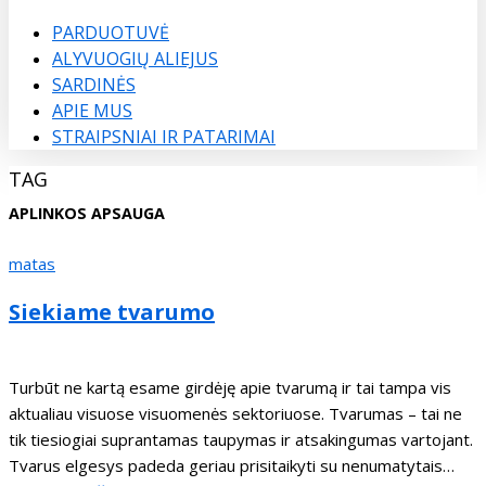
Menu
PARDUOTUVĖ
ALYVUOGIŲ ALIEJUS
SARDINĖS
APIE MUS
STRAIPSNIAI IR PATARIMAI
TAG
APLINKOS APSAUGA
matas
Siekiame tvarumo
Turbūt ne kartą esame girdėję apie tvarumą ir tai tampa vis
aktualiau visuose visuomenės sektoriuose. Tvarumas – tai ne
tik tiesiogiai suprantamas taupymas ir atsakingumas vartojant.
Tvarus elgesys padeda geriau prisitaikyti su nenumatytais…