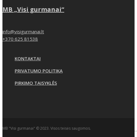
MB „Visi gurmanai“
info@visigurmanai.lt
+370 625 81538
KONTAKTAI
PRIVATUMO POLITIKA
PIRKIMO TAISYKLĖS
MB "Visi gurmanai" © 2023. Visos teisės saugomos.