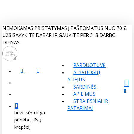
Skip
to
main
content
NEMOKAMAS PRISTATYMAS Į PAŠTOMATUS NUO 70 €.
UŽSISAKYKITE DABAR IR GAUKITE PER 2–3 DARBO
DIENAS
PARDUOTUVĖ
FACEBOOK
INSTAGRAM
ALYVUOGIŲ
ALIEJUS
search
SARDINĖS
Menu
sear
acco
0
APIE MUS
account
STRAIPSNIAI IR
PATARIMAI
buvo sėkmingai
pridėta į Jūsų
krepšelį.