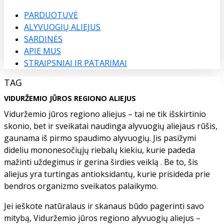
Menu
PARDUOTUVĖ
ALYVUOGIŲ ALIEJUS
SARDINĖS
APIE MUS
STRAIPSNIAI IR PATARIMAI
TAG
VIDURŽEMIO JŪROS REGIONO ALIEJUS
Viduržemio jūros regiono aliejus – tai ne tik išskirtinio
skonio, bet ir sveikatai naudinga alyvuogių aliejaus rūšis,
gaunama iš pirmo spaudimo alyvuogių. Jis pasižymi
dideliu mononesočiųjų riebalų kiekiu, kurie padeda
mažinti uždegimus ir gerina širdies veiklą . Be to, šis
aliejus yra turtingas antioksidantų, kurie prisideda prie
bendros organizmo sveikatos palaikymo.
Jei ieškote natūralaus ir skanaus būdo pagerinti savo
mitybą, Viduržemio jūros regiono alyvuogių aliejus –