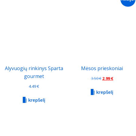
Alyvuogių rinkinys Sparta
Mėsos prieskoniai
gourmet
Original
Current
3.50
€
2.99
€
price
price
4.49
€
Į krepšelį
was:
is:
Į krepšelį
3.50 €.
2.99 €.