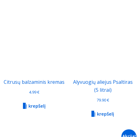
Citrusų balzaminis kremas
Alyvuogių aliejus Psaltiras
(5 litrai)
4.99
€
79.90
€
Į krepšelį
Į krepšelį
Akcija!