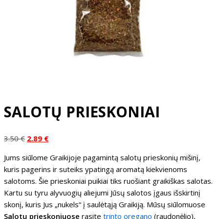
SALOTŲ PRIESKONIAI
Original
Current
3.50
€
2.89
€
price
price
Jums siūlome Graikijoje pagamintą salotų prieskonių mišinį,
was:
is:
kuris pagerins ir suteiks ypatingą aromatą kiekvienoms
3.50 €.
2.89 €.
salotoms. Šie prieskoniai puikiai tiks ruošiant graikiškas salotas.
Kartu su tyru alyvuogių aliejumi Jūsų salotos įgaus išskirtinį
skonį, kuris Jus „nukels“ į saulėtąją Graikiją. Mūsų siūlomuose
Salotų prieskoniuose
rasite
trinto oregano
(raudonėlio),