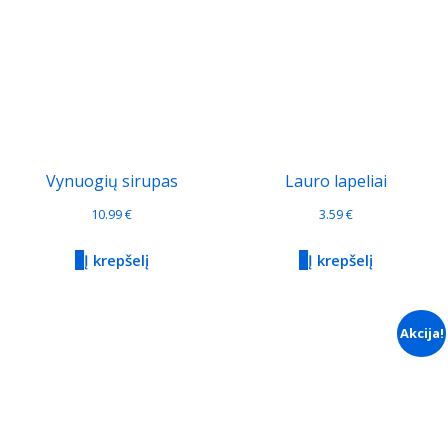
Vynuogių sirupas
Lauro lapeliai
10.99
€
3.59
€
Į krepšelį
Į krepšelį
Akcija!