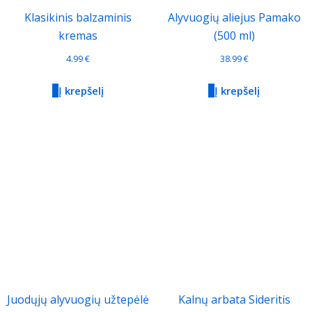
Klasikinis balzaminis
Alyvuogių aliejus Pamako
kremas
(500 ml)
4.99
€
38.99
€
Į krepšelį
Į krepšelį
Juodųjų alyvuogių užtepėlė
Kalnų arbata Sideritis