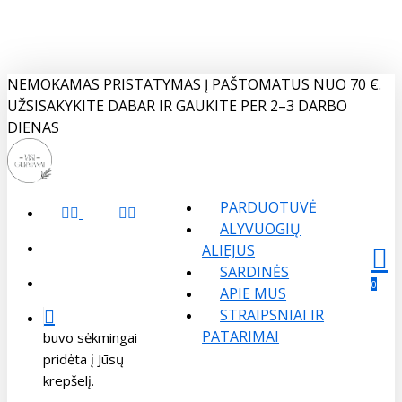
Skip
to
main
content
NEMOKAMAS PRISTATYMAS Į PAŠTOMATUS NUO 70 €.
UŽSISAKYKITE DABAR IR GAUKITE PER 2–3 DARBO
DIENAS
PARDUOTUVĖ
FACEBOOK
INSTAGRAM
ALYVUOGIŲ
search
ALIEJUS
SARDINĖS
Menu
sear
acco
account
0
APIE MUS
STRAIPSNIAI IR
PATARIMAI
buvo sėkmingai
pridėta į Jūsų
krepšelį.