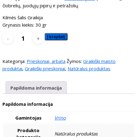
čiobrelių, juodųjų pipirų ir petražolių.
Kilmės šalis Graikija
Grynasis kiekis: 30 gr
produkto
Į krepšelį
kiekis:
Salotų
prieskoniai
Kategorija:
Prieskoniai, arbata
Žymos:
Graikiški maisto
produktai
,
Graikiški prieskoniai
,
Natūralus produktas
Papildoma informacija
Papildoma informacija
Gamintojas
Vrino
Produkto
Natūralus produktas