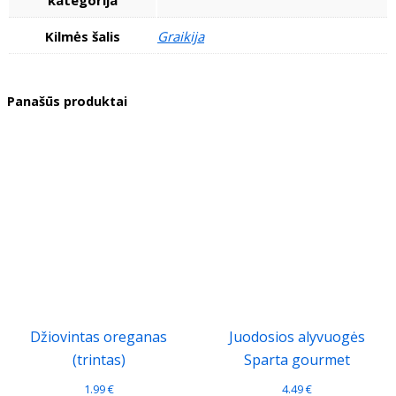
kategorija
Kilmės šalis
Graikija
Panašūs produktai
Džiovintas oreganas
Juodosios alyvuogės
(trintas)
Sparta gourmet
1.99
€
4.49
€