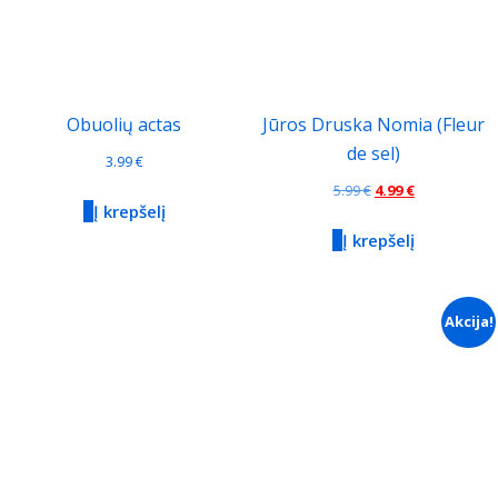
Obuolių actas
Jūros Druska Nomia (Fleur
de sel)
3.99
€
Original
Current
5.99
€
4.99
€
Į krepšelį
price
price
Į krepšelį
was:
is:
5.99 €.
4.99 €.
Akcija!