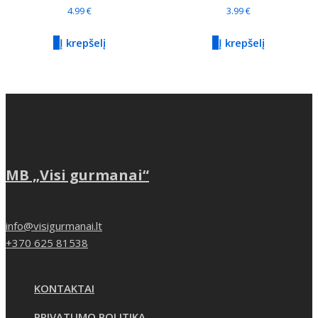
4.99
€
3.99
€
Į krepšelį
Į krepšelį
MB „Visi gurmanai“
info@visigurmanai.lt
+370 625 81538
KONTAKTAI
PRIVATUMO POLITIKA