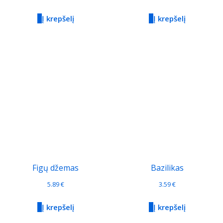
Į krepšelį
Į krepšelį
Figų džemas
Bazilikas
5.89
€
3.59
€
Į krepšelį
Į krepšelį