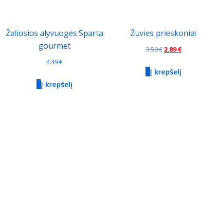
Žaliosios alyvuogės Sparta
Žuvies prieskoniai
gourmet
Original
Current
3.50
€
2.89
€
price
price
4.49
€
Į krepšelį
was:
is:
Į krepšelį
3.50 €.
2.89 €.