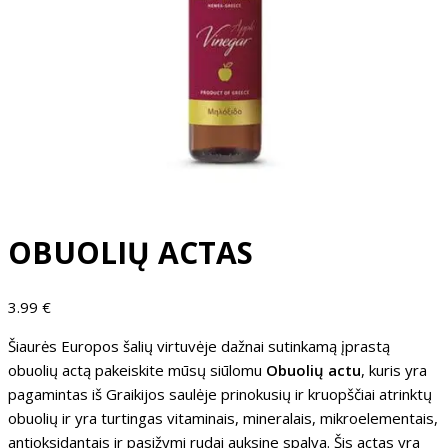
OBUOLIŲ ACTAS
3.99
€
Šiaurės Europos šalių virtuvėje dažnai sutinkamą įprastą
obuolių actą pakeiskite mūsų siūlomu
Obuolių actu
, kuris yra
pagamintas iš Graikijos saulėje prinokusių ir kruopščiai atrinktų
obuolių ir yra turtingas vitaminais, mineralais, mikroelementais,
antioksidantais ir pasižymi rudai auksine spalva. Šis actas yra