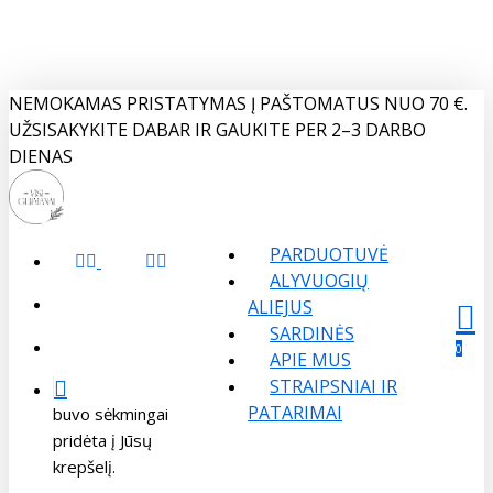
Skip
to
main
content
NEMOKAMAS PRISTATYMAS Į PAŠTOMATUS NUO 70 €.
UŽSISAKYKITE DABAR IR GAUKITE PER 2–3 DARBO
DIENAS
PARDUOTUVĖ
FACEBOOK
INSTAGRAM
ALYVUOGIŲ
search
ALIEJUS
SARDINĖS
Menu
sear
acco
account
0
APIE MUS
STRAIPSNIAI IR
PATARIMAI
buvo sėkmingai
pridėta į Jūsų
krepšelį.