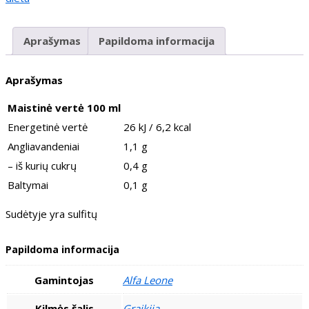
Aprašymas
Papildoma informacija
Aprašymas
Maistinė vertė 100 ml
Energetinė vertė
26 kJ / 6,2 kcal
Angliavandeniai
1,1 g
– iš kurių cukrų
0,4 g
Baltymai
0,1 g
Sudėtyje yra sulfitų
Papildoma informacija
Gamintojas
Alfa Leone
Kilmės šalis
Graikija