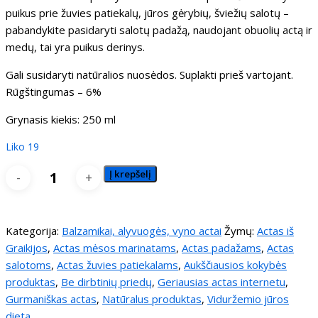
puikus prie žuvies patiekalų, jūros gėrybių, šviežių salotų –
pabandykite pasidaryti salotų padažą, naudojant obuolių actą ir
medų, tai yra puikus derinys.
Gali susidaryti natūralios nuosėdos. Suplakti prieš vartojant.
Rūgštingumas – 6%
Grynasis kiekis: 250 ml
Liko 19
produkto
Į krepšelį
kiekis:
Obuolių
actas
Kategorija:
Balzamikai, alyvuogės, vyno actai
Žymų:
Actas iš
Graikijos
,
Actas mėsos marinatams
,
Actas padažams
,
Actas
salotoms
,
Actas žuvies patiekalams
,
Aukščiausios kokybės
produktas
,
Be dirbtinių priedų
,
Geriausias actas internetu
,
Gurmaniškas actas
,
Natūralus produktas
,
Viduržemio jūros
dieta