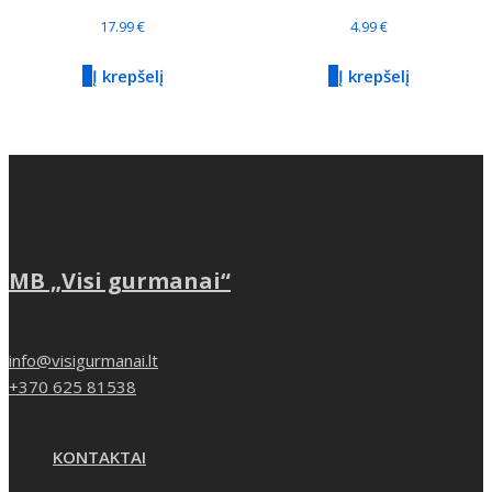
17.99
€
4.99
€
Į krepšelį
Į krepšelį
MB „Visi gurmanai“
info@visigurmanai.lt
+370 625 81538
KONTAKTAI