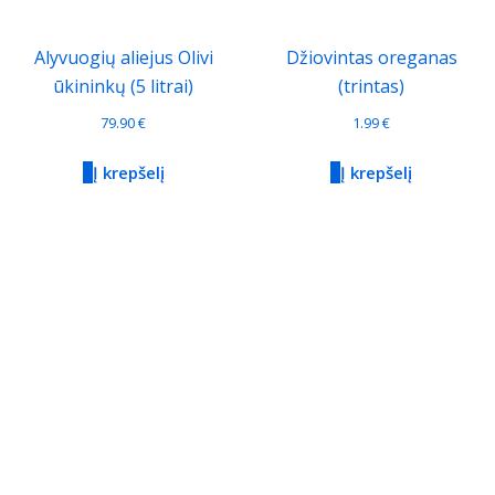
Alyvuogių aliejus Olivi
Džiovintas oreganas
ūkininkų (5 litrai)
(trintas)
79.90
€
1.99
€
Į krepšelį
Į krepšelį