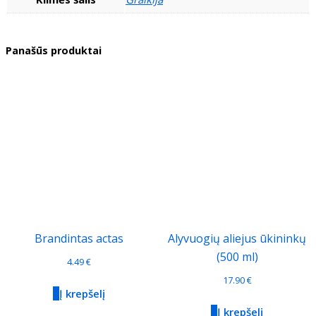
Panašūs produktai
Brandintas actas
Alyvuogių aliejus ūkininkų
(500 ml)
4.49
€
17.90
€
Į krepšelį
Į krepšelį