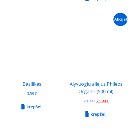
Akcija!
Bazilikas
Alyvuogių aliejus Phileos
Organic (500 ml)
3.59
€
Original
Current
28.99
€
25.99
€
Į krepšelį
price
price
Į krepšelį
was:
is:
28.99 €.
25.99 €.