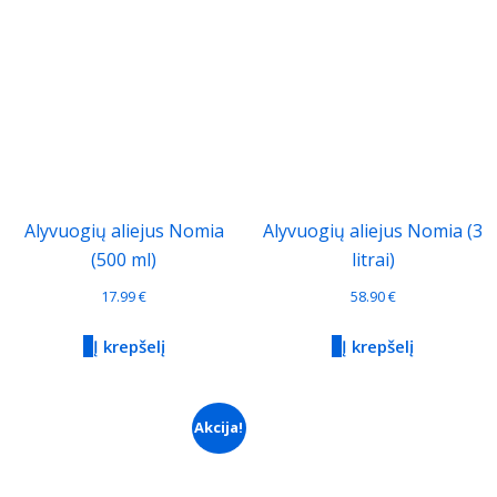
Alyvuogių aliejus Nomia
Alyvuogių aliejus Nomia (3
(500 ml)
litrai)
17.99
€
58.90
€
Į krepšelį
Į krepšelį
Akcija!