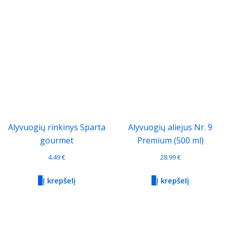
Alyvuogių rinkinys Sparta
Alyvuogių aliejus Nr. 9
gourmet
Premium (500 ml)
4.49
€
28.99
€
Į krepšelį
Į krepšelį