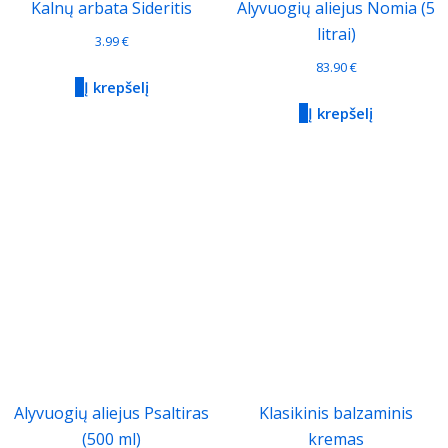
Kalnų arbata Sideritis
Alyvuogių aliejus Nomia (5
litrai)
3.99
€
83.90
€
Į krepšelį
Į krepšelį
Alyvuogių aliejus Psaltiras
Klasikinis balzaminis
(500 ml)
kremas