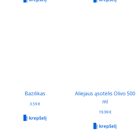
Bazilikas
Aliejaus ąsotėlis Olivo 500
ml
3.59
€
19.99
€
Į krepšelį
Į krepšelį