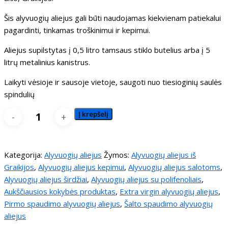
Šis alyvuogių aliejus gali būti naudojamas kiekvienam patiekalui
pagardinti, tinkamas troškinimui ir kepimui.
Aliejus supilstytas į 0,5 litro tamsaus stiklo butelius arba į 5
litrų metalinius kanistrus.
Laikyti vėsioje ir sausoje vietoje, saugoti nuo tiesioginių saulės
spindulių
produkto
Į krepšelį
kiekis:
Alyvuogių
aliejus
Kategorija:
Alyvuogių aliejus
Žymos:
Alyvuogių aliejus iš
Psaltiras
Graikijos
,
Alyvuogių aliejus kepimui
,
Alyvuogių aliejus salotoms
,
(500
Alyvuogių aliejus širdžiai
,
Alyvuogių aliejus su polifenoliais
,
ml)
Aukščiausios kokybės produktas
,
Extra virgin alyvuogių aliejus
,
Pirmo spaudimo alyvuogių aliejus
,
Šalto spaudimo alyvuogių
aliejus