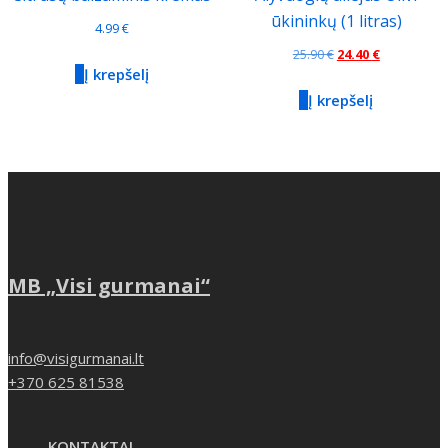
ūkininkų (1 litras)
4.99
€
Original
Current
25.90
€
24.40
€
Į krepšelį
price
price
Į krepšelį
was:
is:
25.90 €.
24.40 €.
MB „Visi gurmanai“
info@visigurmanai.lt
+370 625 81538
KONTAKTAI