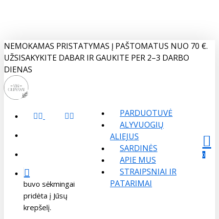
Skip
to
main
content
NEMOKAMAS PRISTATYMAS Į PAŠTOMATUS NUO 70 €.
UŽSISAKYKITE DABAR IR GAUKITE PER 2–3 DARBO
DIENAS
PARDUOTUVĖ
FACEBOOK
INSTAGRAM
ALYVUOGIŲ
search
ALIEJUS
SARDINĖS
Menu
sear
acco
account
0
APIE MUS
STRAIPSNIAI IR
PATARIMAI
buvo sėkmingai
pridėta į Jūsų
krepšelį.