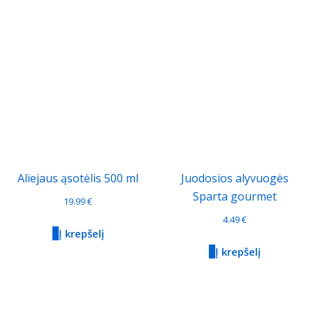
Aliejaus ąsotėlis 500 ml
Juodosios alyvuogės
Sparta gourmet
19.99
€
4.49
€
Į krepšelį
Į krepšelį