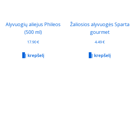
Alyvuogių aliejus Phileos
Žaliosios alyvuogės Sparta
(500 ml)
gourmet
17.90
€
4.49
€
Į krepšelį
Į krepšelį