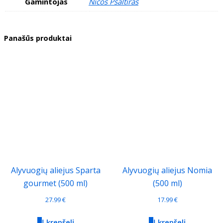
Gamintojas
Nicos Psaltiras
Panašūs produktai
Alyvuogių aliejus Sparta
Alyvuogių aliejus Nomia
gourmet (500 ml)
(500 ml)
27.99
€
17.99
€
Į krepšelį
Į krepšelį