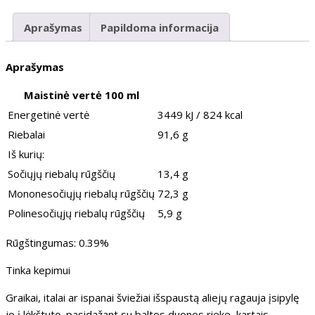
Aprašymas
Papildoma informacija
Aprašymas
Maistinė vertė 100 ml
Energetinė vertė
3449 kJ / 824 kcal
Riebalai
91,6 g
Iš kurių:
Sočiųjų riebalų rūgščių
13,4 g
Mononesočiųjų riebalų rūgščių
72,3 g
Polinesočiųjų riebalų rūgščių
5,9 g
Rūgštingumas: 0.39%
Tinka kepimui
Graikai, italai ar ispanai šviežiai išspaustą aliejų ragauja įsipylę
jo į lėkštutę, pasidažant su baltos duonos rieke, kartais