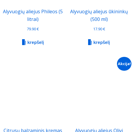
Alyvuogių aliejus Phileos (5
Alyvuogių aliejus ūkininkų
litrai)
(500 ml)
79.90
€
17.90
€
Į krepšelį
Į krepšelį
Akcija!
Citrusų balzaminis kremas
Alyvuogių aliejus Olivi