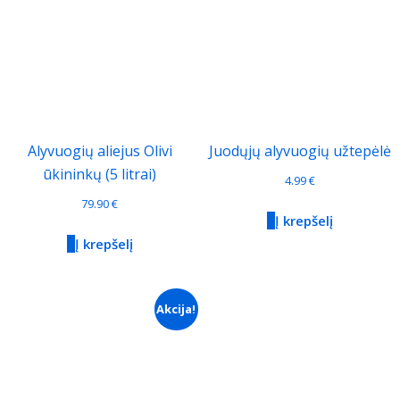
Alyvuogių aliejus Olivi
Juodųjų alyvuogių užtepėlė
ūkininkų (5 litrai)
4.99
€
79.90
€
Į krepšelį
Į krepšelį
Akcija!