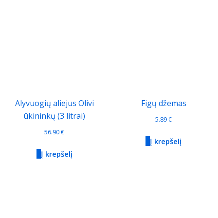
Alyvuogių aliejus Olivi
Figų džemas
ūkininkų (3 litrai)
5.89
€
56.90
€
Į krepšelį
Į krepšelį