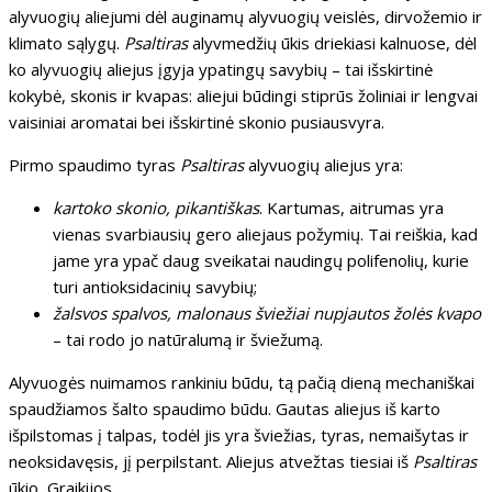
alyvuogių aliejumi dėl auginamų alyvuogių veislės, dirvožemio ir
klimato sąlygų.
Psaltiras
alyvmedžių ūkis driekiasi kalnuose, dėl
ko alyvuogių aliejus įgyja ypatingų savybių – tai išskirtinė
kokybė, skonis ir kvapas: aliejui būdingi stiprūs žoliniai ir lengvai
vaisiniai aromatai bei išskirtinė skonio pusiausvyra.
Pirmo spaudimo tyras
Psaltiras
alyvuogių aliejus yra:
kartoko skonio, pikantiškas
. Kartumas, aitrumas yra
vienas svarbiausių gero aliejaus požymių. Tai reiškia, kad
jame yra ypač daug sveikatai naudingų polifenolių, kurie
turi antioksidacinių savybių;
žalsvos spalvos, malonaus šviežiai nupjautos žolės kvapo
– tai rodo jo natūralumą ir šviežumą.
Alyvuogės nuimamos rankiniu būdu, tą pačią dieną mechaniškai
spaudžiamos šalto spaudimo būdu. Gautas aliejus iš karto
išpilstomas į talpas, todėl jis yra šviežias, tyras, nemaišytas ir
neoksidavęsis, jį perpilstant. Aliejus atvežtas tiesiai iš
Psaltiras
ūkio, Graikijos.