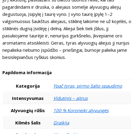
pagardindami ir druska, o aliejaus somelje alyvuogių aliejų
degustuoja, įsipylę į taurę vyno. Į vyno taurę įpylę 1–2
valgomuosius šaukštus aliejaus, stiklinę laikome ne už kojelės, o
stiklinės dugną įsidėję į delną. Aliejui šiek tiek įšilus, jį
pasukiojame taurėje ir, nenurijus gurkšnelio, įkvepiame oro
aromatams atsiskleisti. Geras, tyras alyvuogių aliejus jį nurijus
nepalieka riebumo įspūdžio – priešingai, burnoje palieka jame
besislepiančius ryškius skonius.
Papildoma informacija
Kategorija
Ypač tyras, pirmo šalto spaudimo
Intensyvumas
Vidutinis – aitrus
Alyvuogių rūšis
100 % Koroneiki alyvuogės
Kilmės šalis
Graikija