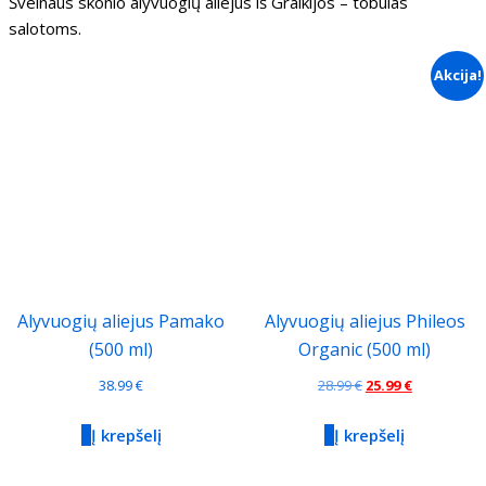
Švelnaus skonio alyvuogių aliejus iš Graikijos – tobulas
salotoms.
Akcija!
Alyvuogių aliejus Pamako
Alyvuogių aliejus Phileos
(500 ml)
Organic (500 ml)
Original
Current
38.99
€
28.99
€
25.99
€
price
price
Į krepšelį
Į krepšelį
was:
is:
28.99 €.
25.99 €.