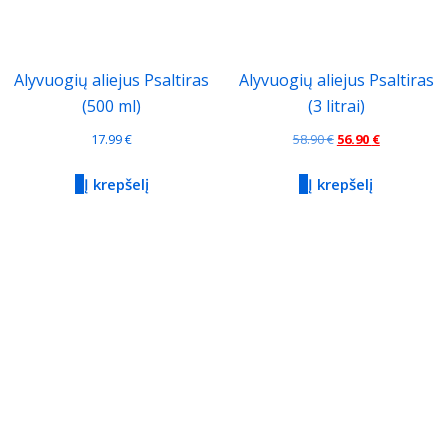
Alyvuogių aliejus Psaltiras
Alyvuogių aliejus Psaltiras
(500 ml)
(3 litrai)
Original
Current
17.99
€
58.90
€
56.90
€
price
price
Į krepšelį
Į krepšelį
was:
is:
58.90 €.
56.90 €.