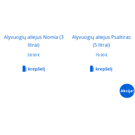
Alyvuogių aliejus Nomia (3
Alyvuogių aliejus Psaltiras
litrai)
(5 litrai)
58.90
€
79.90
€
Į krepšelį
Į krepšelį
Akcija!