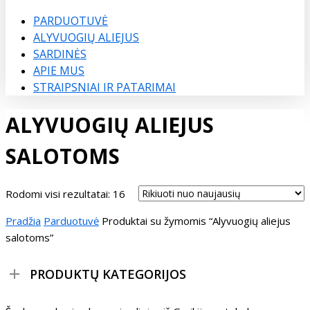
Menu
PARDUOTUVĖ
ALYVUOGIŲ ALIEJUS
SARDINĖS
APIE MUS
STRAIPSNIAI IR PATARIMAI
ALYVUOGIŲ ALIEJUS
SALOTOMS
Rūšiuojama
Rodomi visi rezultatai: 16
pagal
Pradžia
Parduotuvė
Produktai su žymomis “Alyvuogių aliejus
naujausią
salotoms”
PRODUKTŲ KATEGORIJOS