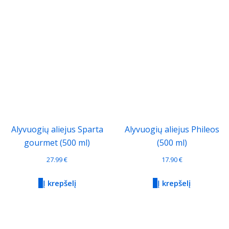
Alyvuogių aliejus Sparta
Alyvuogių aliejus Phileos
gourmet (500 ml)
(500 ml)
27.99
€
17.90
€
Į krepšelį
Į krepšelį