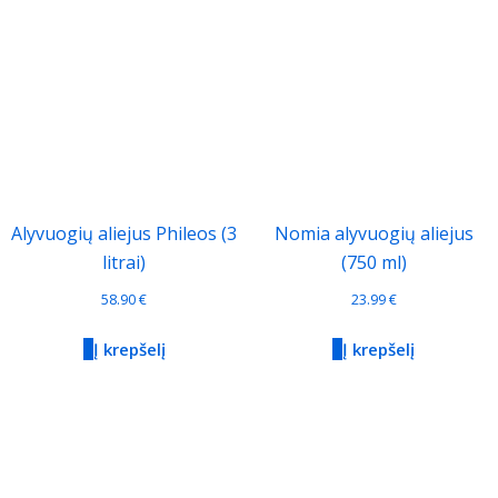
Alyvuogių aliejus Phileos (3
Nomia alyvuogių aliejus
litrai)
(750 ml)
58.90
€
23.99
€
Į krepšelį
Į krepšelį