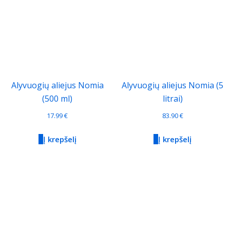
Alyvuogių aliejus Nomia
Alyvuogių aliejus Nomia (5
(500 ml)
litrai)
17.99
€
83.90
€
Į krepšelį
Į krepšelį