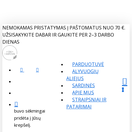
Skip
to
main
content
NEMOKAMAS PRISTATYMAS Į PAŠTOMATUS NUO 70 €.
UŽSISAKYKITE DABAR IR GAUKITE PER 2–3 DARBO
DIENAS
PARDUOTUVĖ
FACEBOOK
INSTAGRAM
ALYVUOGIŲ
ALIEJUS
search
SARDINĖS
Menu
sear
acco
0
APIE MUS
account
STRAIPSNIAI IR
PATARIMAI
buvo sėkmingai
pridėta į Jūsų
krepšelį.