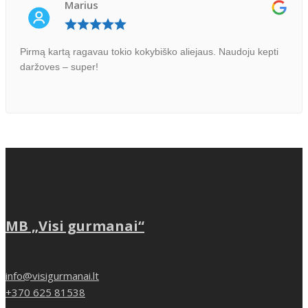
Marius
Pirmą kartą ragavau tokio kokybiško aliejaus. Naudoju kepti
daržoves – super!
MB „Visi gurmanai“
info@visigurmanai.lt
+370 625 81538