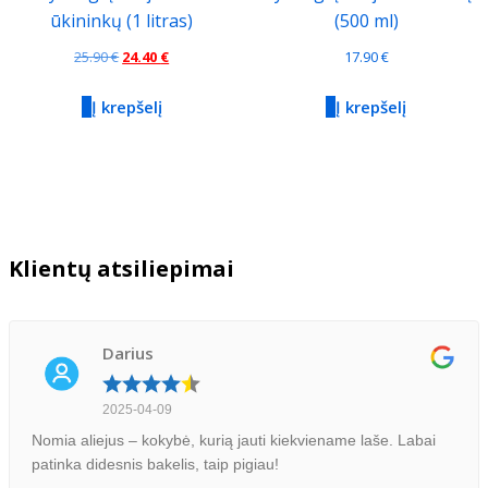
ūkininkų (1 litras)
(500 ml)
Original
Current
25.90
€
24.40
€
17.90
€
price
price
Į krepšelį
Į krepšelį
was:
is:
25.90 €.
24.40 €.
Klientų atsiliepimai
Darius
2025-04-09
Nomia aliejus – kokybė, kurią jauti kiekviename laše. Labai
patinka didesnis bakelis, taip pigiau!